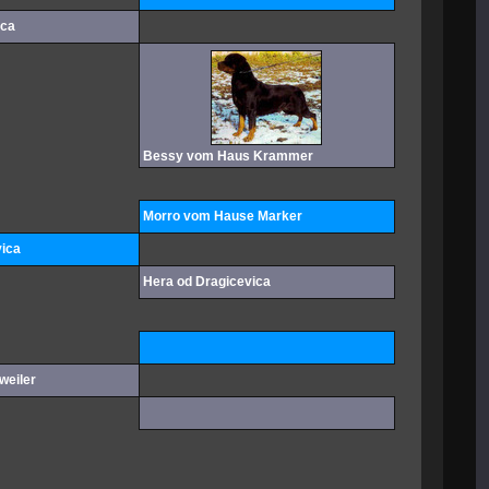
ica
Bessy vom Haus Krammer
Morro vom Hause Marker
vica
Hera od Dragicevica
weiler