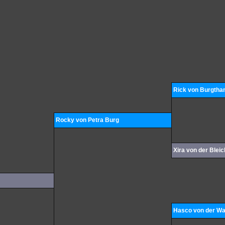
Rick von Burgtha
Rocky von Petra Burg
Xira von der Blei
Hasco von der Wa