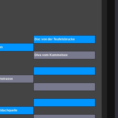
Doc von der Teufelsbrucke
nn
Diva vom Kummelsee
chstrasse
ldachquelle