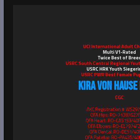
UCI International Adult C
Multi V1-Rated
Twice Best of Bree
USRC South Central Regional Yout
USRC HRK Youth Siegeri
USRC PWR Best Female Pu
KIRA VON HAUSE 
CGC
AKC Registration # WS29
OFA Hips: RO-71387G27F
OFA Heart: RO-CA5153/40F
OFA Elbows: RO-EL7974F2
OFA Dental: RO-DE51/40
OFA Patellar: RO-PA435/40