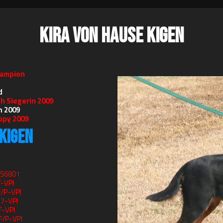
KIRA VON HAUSE KIGEN
hampion
d
h Siegerin 2009
n 2009
ppy 2009
KIGEN
756801
-VPI
/P-VPI
7-VPI
F-VPI
F/P-VPI