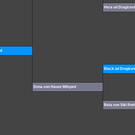
Hera od Dragicev
ed
Black od Dragice
Dona von Hause Milsped
Beta von Siki Rott