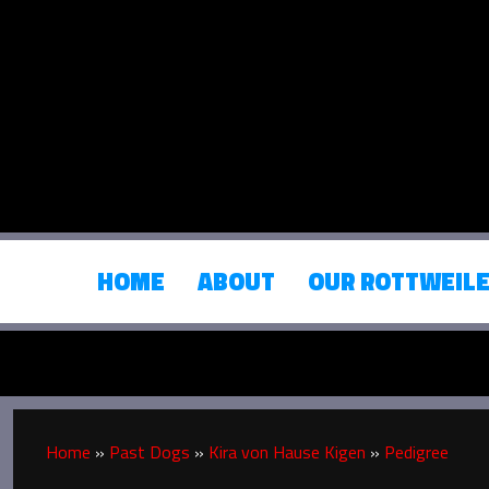
HOME
ABOUT
OUR ROTTWEIL
Home
»
Past Dogs
»
Kira von Hause Kigen
»
Pedigree