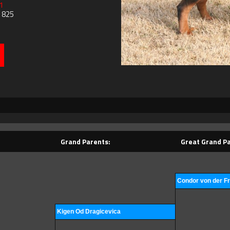
1
6 825
Grand Parents:
Great Grand Pa
Condor von der F
Kigen Od Dragicevica