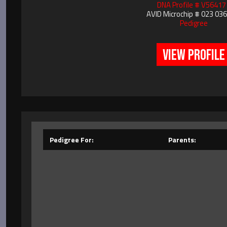
DNA Profile # V56417
AVID Microchip # 023 03
Pedigree
VIEW PROFILE
Pedigree For:
Parents: