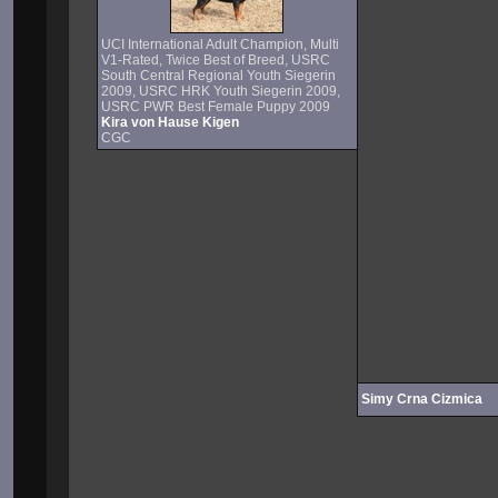
UCI International Adult Champion, Multi
V1-Rated, Twice Best of Breed, USRC
South Central Regional Youth Siegerin
2009, USRC HRK Youth Siegerin 2009,
USRC PWR Best Female Puppy 2009
Kira von Hause Kigen
CGC
Simy Crna Cizmica