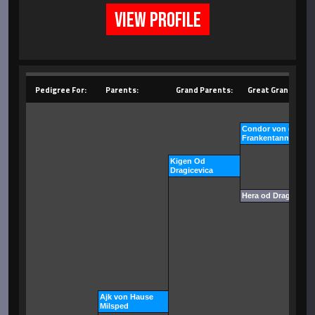
VIEW PROFILE
Pedigree For:
Parents:
Grand Parents:
Great Grand Pare
Condor von der
Frankentanne
Kigen Od
Dragicevica
Hera od Dragicevic
Ajk von Hause
Milsped