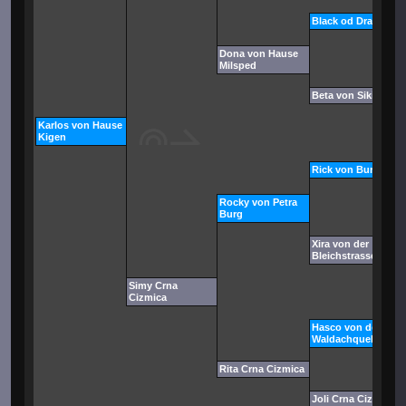
Black od Dragicevi
Dona von Hause
Milsped
Beta von Siki Rottw
Karlos von Hause
Kigen
Rick von Burgthan
Rocky von Petra
Burg
Xira von der
Bleichstrasse
Simy Crna
Cizmica
Hasco von der
Waldachquelle
Rita Crna Cizmica
Joli Crna Cizmica