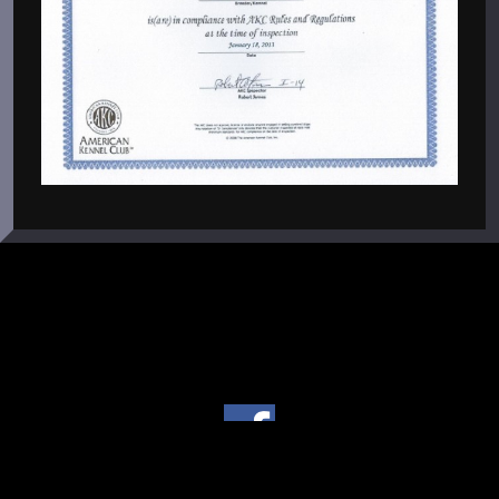
Copyright © 2004 - 2026 Von Warterr Rottweilers - Texas