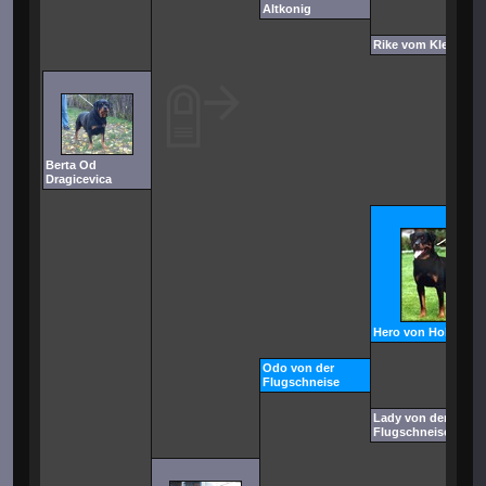
Altkonig
Rike vom Kleinen B
Berta Od
Dragicevica
Hero von Hohegeis
Odo von der
Flugschneise
Lady von der
Flugschneise