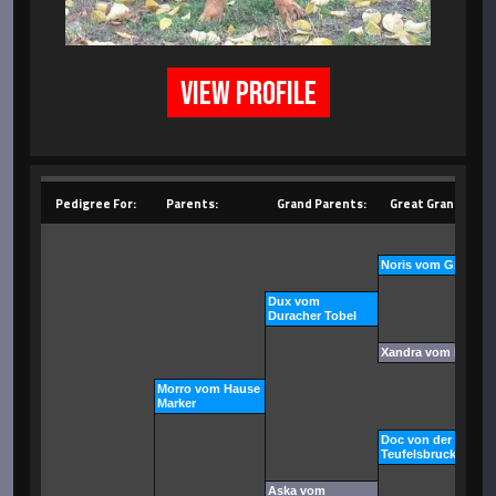
VIEW PROFILE
Pedigree For:
Parents:
Grand Parents:
Great Grand Pare
Noris vom Gruntenb
Dux vom
Duracher Tobel
Xandra vom Durach
Morro vom Hause
Marker
Doc von der
Teufelsbrucke
Aska vom