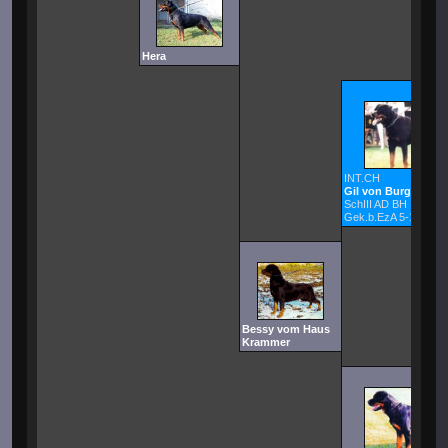
Hera
INT.CH
Gil von Burgthann
SchIII AD BH IPOIII
Gek.b.EzA 5-18-96 H
Bessy vom Haus
Krammer